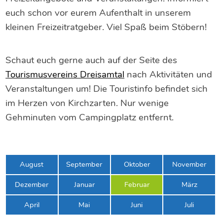
euch schon vor eurem Aufenthalt in unserem
kleinen Freizeitratgeber. Viel Spaß beim Stöbern!
Schaut euch gerne auch auf der Seite des
Tourismusvereins Dreisamtal
nach Aktivitäten und
Veranstaltungen um! Die Touristinfo befindet sich
im Herzen von Kirchzarten. Nur wenige
Gehminuten vom Campingplatz entfernt.
August
September
Oktober
November
Dezember
Januar
Februar
März
April
Mai
Juni
Juli