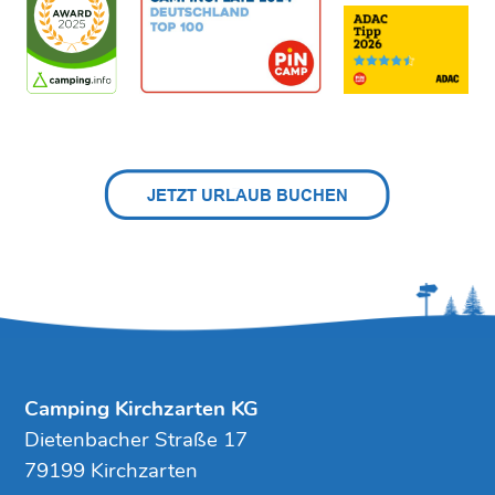
Camping Kirchzarten KG
Dietenbacher Straße 17
79199 Kirchzarten