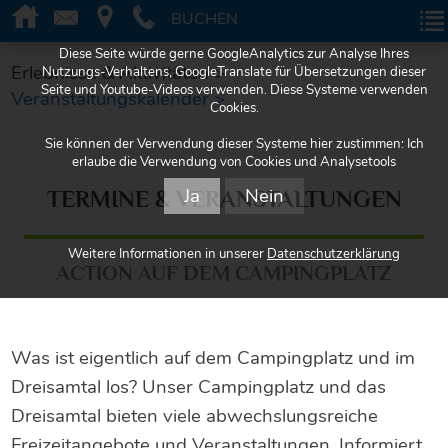
BUCHEN
BUCHEN
Diese Seite würde gerne GoogleAnalytics zur Analyse Ihres
Erlebnisse & Aktivitäten >
Nutzungs-Verhaltens, GoogleTranslate für Übersetzungen dieser
Seite und Youtube-Videos verwenden. Diese Systeme verwenden
Veranstaltungskalender >
Cookies.
Sie können der Verwendung dieser Systeme hier zustimmen: Ich
erlaube die Verwendung von Cookies und Analysetools
Ja
Nein
TERMINE & VERANSTALTUNGEN
Weitere Informationen in unserer
Datenschutzerklärung
ACTION AUF DEM CAMPINGPLATZ
Was ist eigentlich auf dem Campingplatz und im
Dreisamtal los? Unser Campingplatz und das
Dreisamtal bieten viele abwechslungsreiche
Freizeitangebote und Veranstaltungen. Informiert