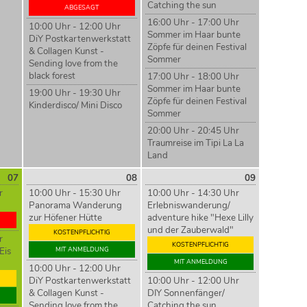
Catching the sun
ABGESAGT
16:00 Uhr - 17:00 Uhr
10:00 Uhr - 12:00 Uhr
Sommer im Haar bunte
DiY Postkartenwerkstatt
Zöpfe für deinen Festival
& Collagen Kunst -
Sommer
Sending love from the
black forest
17:00 Uhr - 18:00 Uhr
Sommer im Haar bunte
19:00 Uhr - 19:30 Uhr
Zöpfe für deinen Festival
Kinderdisco/ Mini Disco
Sommer
20:00 Uhr - 20:45 Uhr
Traumreise im Tipi La La
Land
07
08
09
r
10:00 Uhr - 15:30 Uhr
10:00 Uhr - 14:30 Uhr
Panorama Wanderung
Erlebniswanderung/
zur Höfener Hütte
adventure hike "Hexe Lilly
und der Zauberwald"
KOSTENPFLICHTIG
r
KOSTENPFLICHTIG
Eis
MIT ANMELDUNG
MIT ANMELDUNG
10:00 Uhr - 12:00 Uhr
DiY Postkartenwerkstatt
10:00 Uhr - 12:00 Uhr
& Collagen Kunst -
DIY Sonnenfänger/
Sending love from the
Catching the sun