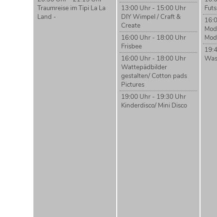
Traumreise im Tipi La La
13:00 Uhr - 15:00 Uhr
Futs
Land -
DIY Wimpel / Craft &
16:0
Create
Mode
16:00 Uhr - 18:00 Uhr
Mod
Frisbee
19:4
16:00 Uhr - 18:00 Uhr
Wass
Wattepädbilder
gestalten/ Cotton pads
Pictures
19:00 Uhr - 19:30 Uhr
Kinderdisco/ Mini Disco