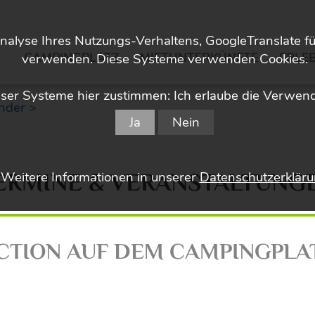
nalyse Ihres Nutzungs-Verhaltens, GoogleTranslate f
CAMPINGPLATZ
MIETUNTERKÜNFTE
ERLEB
verwenden. Diese Systeme verwenden Cookies.
er Systeme hier zustimmen: Ich erlaube die Verwen
nder >
Ja
Nein
Weitere Informationen in unserer
Datenschutzerklär
ERMINE & VERANSTALTUNG
CTION AUF DEM CAMPINGPLA