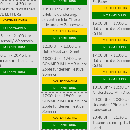
MIT ANMELDUNG
Eis Baby
0 Uhr - 14:30 Uhr
KOSTENPFLICHTIG
Kreative Buchstaben
10:00 Uhr - 14:30 Uhr
oVE LETTERS
Erlebniswanderung/
MIT ANMELDUNG
adventure hike "Hexe
KOSTENPFLICHTIG
16:00 Uhr - 17:00 Uh
Lilly und der Zauberwald"
MIT ANMELDUNG
Batik- Tie dye Summe
KOSTENPFLICHTIG
Outfit
5 Uhr - 21:00 Uhr
MIT ANMELDUNG
KOSTENPFLICHTIG
erball / Waterpolo
12:30 Uhr - 13:00 Uhr
MIT ANMELDUNG
MIT ANMELDUNG
BoBo Meet and Greet
0 Uhr - 20:45 Uhr
17:00 Uhr - 18:00 Uh
16:00 Uhr - 17:00 Uhr
mreise im Tipi La La
Batik- Tie dye Summe
SOMMER IM HAAR bunte
d
Outfit
Zöpfe für deinen Festival
MIT ANMELDUNG
KOSTENPFLICHTIG
Sommer
MIT ANMELDUNG
KOSTENPFLICHTIG
19:00 Uhr - 19:30 Uh
MIT ANMELDUNG
Kinderdisco/ Mini Dis
17:00 Uhr - 18:00 Uhr
20:00 Uhr - 20:30 Uh
SOMMER IM HAAR bunte
Urkunden / Piniata /
Zöpfe für deinen Festival
Geschenke
Sommer
20:45 Uhr - 21:30 Uh
KOSTENPFLICHTIG
Traumreise im Tipi La 
MIT ANMELDUNG
Land