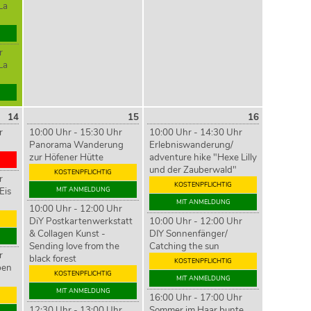
La
r
La
14
15
16
r
10:00 Uhr - 15:30 Uhr
10:00 Uhr - 14:30 Uhr
Panorama Wanderung
Erlebniswanderung/
zur Höfener Hütte
adventure hike "Hexe Lilly
und der Zauberwald"
KOSTENPFLICHTIG
r
KOSTENPFLICHTIG
Eis
MIT ANMELDUNG
MIT ANMELDUNG
10:00 Uhr - 12:00 Uhr
DiY Postkartenwerkstatt
10:00 Uhr - 12:00 Uhr
& Collagen Kunst -
DIY Sonnenfänger/
Sending love from the
Catching the sun
r
black forest
KOSTENPFLICHTIG
ben
KOSTENPFLICHTIG
MIT ANMELDUNG
MIT ANMELDUNG
16:00 Uhr - 17:00 Uhr
12:30 Uhr - 13:00 Uhr
Sommer im Haar bunte