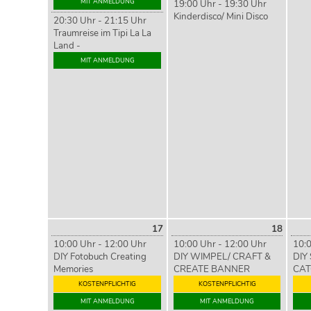
MIT ANMELDUNG
19:00 Uhr - 19:30 Uhr
Kinderdisco/ Mini Disco
20:30 Uhr - 21:15 Uhr
Traumreise im Tipi La La
Land -
MIT ANMELDUNG
17
18
10:00 Uhr - 12:00 Uhr
10:00 Uhr - 12:00 Uhr
10:0
DIY Fotobuch Creating
DIY WIMPEL/ CRAFT &
DIY
Memories
CREATE BANNER
CAT
KOSTENPFLICHTIG
KOSTENPFLICHTIG
MIT ANMELDUNG
MIT ANMELDUNG