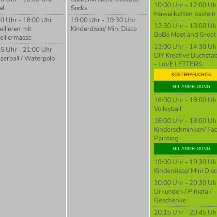
10:00 Uhr - 12:00 Uh
al
Socks
Hawaiiketten basteln
0 Uhr - 18:00 Uhr
19:00 Uhr - 19:30 Uhr
12:30 Uhr - 13:00 Uh
llieren mit
Kinderdisco/ Mini Disco
BoBo Meet and Greet
elliermasse
13:00 Uhr - 14:30 Uh
5 Uhr - 21:00 Uhr
DIY Kreative Buchsta
erball / Waterpolo
- LoVE LETTERS
KOSTENPFLICHTIG
MIT ANMELDUNG
16:00 Uhr - 18:00 Uh
Volleyball
16:00 Uhr - 18:00 Uh
Kinderschminken/ Fa
Painting
MIT ANMELDUNG
19:00 Uhr - 19:30 Uh
Kinderdisco/ Mini Dis
20:00 Uhr - 20:30 Uh
Urkunden / Piniata /
Geschenke
20:15 Uhr - 20:45 Uh