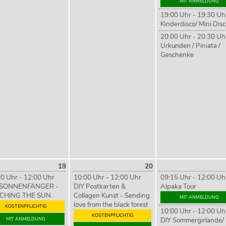
MIT ANMELDUNG
19:00 Uhr - 19:30 Uh
Kinderdisco/ Mini Dis
20:00 Uhr - 20:30 Uh
Urkunden / Piniata /
Geschenke
19
20
0 Uhr - 12:00 Uhr
10:00 Uhr - 12:00 Uhr
09:15 Uhr - 12:00 Uh
 SONNENFÄNGER -
DIY Postkarten &
Alpaka Tour
CHING THE SUN
Collagen Kunst - Sending
MIT ANMELDUNG
love from the black forest
KOSTENPFLICHTIG
10:00 Uhr - 12:00 Uh
KOSTENPFLICHTIG
MIT ANMELDUNG
DIY Sommergirlande/ 