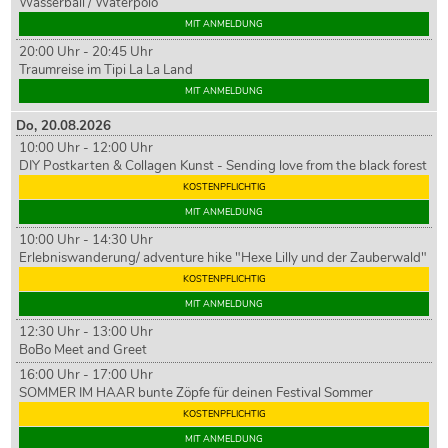
Wasserball / Waterpolo
MIT ANMELDUNG
20:00 Uhr - 20:45 Uhr
Traumreise im Tipi La La Land
MIT ANMELDUNG
Do,
20
.08.2026
10:00 Uhr - 12:00 Uhr
DIY Postkarten & Collagen Kunst - Sending love from the black forest
KOSTENPFLICHTIG
MIT ANMELDUNG
10:00 Uhr - 14:30 Uhr
Erlebniswanderung/ adventure hike "Hexe Lilly und der Zauberwald"
KOSTENPFLICHTIG
MIT ANMELDUNG
12:30 Uhr - 13:00 Uhr
BoBo Meet and Greet
16:00 Uhr - 17:00 Uhr
SOMMER IM HAAR bunte Zöpfe für deinen Festival Sommer
KOSTENPFLICHTIG
MIT ANMELDUNG