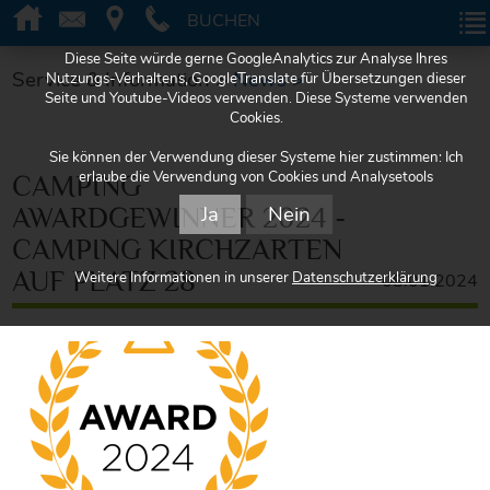
BUCHEN
BUCHEN
Diese Seite würde gerne GoogleAnalytics zur Analyse Ihres
Service & Information >
News >
Nutzungs-Verhaltens, GoogleTranslate für Übersetzungen dieser
Seite und Youtube-Videos verwenden. Diese Systeme verwenden
Cookies.
Sie können der Verwendung dieser Systeme hier zustimmen: Ich
erlaube die Verwendung von Cookies und Analysetools
CAMPING
Ja
Nein
AWARDGEWINNER 2024 -
CAMPING KIRCHZARTEN
AUF PLATZ 28
Weitere Informationen in unserer
Datenschutzerklärung
08.01.2024