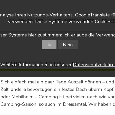
nalyse Ihres Nutzungs-Verhaltens, GoogleTranslate f
CAMPINGPLATZ
MIETUNTERKÜNFTE
ERLEB
verwenden. Diese Systeme verwenden Cookies.
er Systeme hier zustimmen: Ich erlaube die Verwen
Ja
Nein
NGSAISONERÖFFNUNG 2023
Weitere Informationen in unserer
Datenschutzerklär
Sich einfach mal ein paar Tage Auszeit gönnen – und 
Zelt, andere bevorzugen ein festes Dach überm Kop
oder Mobilheim – Camping ist bei vielen nach wie vor 
Camping-Saison, so auch im Dreisamtal. Wir haben d