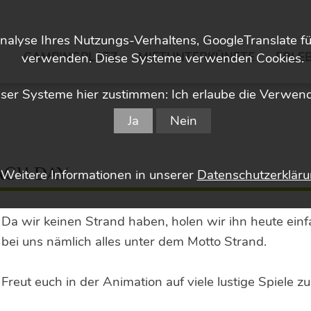
nalyse Ihres Nutzungs-Verhaltens, GoogleTranslate f
CAMPINGPLATZ
MIETUNTERKÜNFTE
ERLEB
verwenden. Diese Systeme verwenden Cookies.
er Systeme hier zustimmen: Ich erlaube die Verwen
Ja
Nein
ACH DAY
Weitere Informationen in unserer
Datenschutzerklär
Da wir keinen Strand haben, holen wir ihn heute ein
bei uns nämlich alles unter dem Motto Strand.
Freut euch in der Animation auf viele lustige Spiel